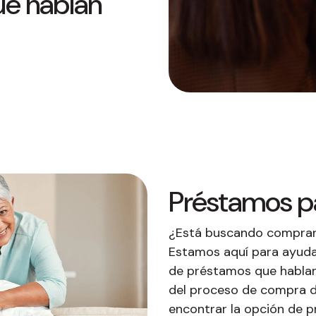
ue hablan
buyers in mind.
que hablan español
business runs on.
Préstamos p
¿Está buscando comprar 
Estamos aquí para ayudar
de préstamos que hablan 
del proceso de compra d
encontrar la opción de 