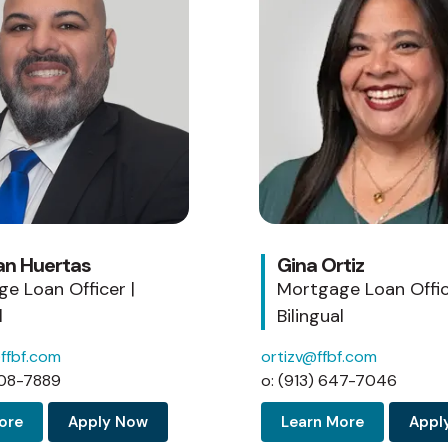
an Huertas
Gina Ortiz
e Loan Officer |
Mortgage Loan Offic
l
Bilingual
ffbf.com
ortizv@ffbf.com
408-7889
o: (913) 647-7046
ore
Apply Now
Learn More
Appl