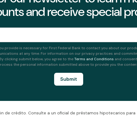
unts and receive special p
ou provide is necessary for First Federal Bank to contact you about our prod
ications at any time. For information on our privacy practices and commitme
 By clicking submit below, you agree to the
Terms and Conditions
and consent t
rocess the personal information submitted above to provide you the conten
n de crédito. Consulte a un oficial de préstamos hipotecarios para