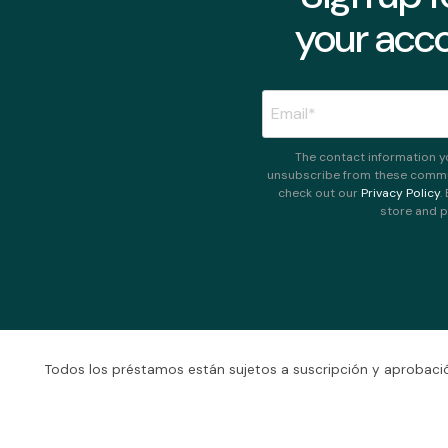
your acco
The contact information y
unsubscribe from these commun
check out our
Privacy Policy
.
store and p
Todos los préstamos están sujetos a suscripción y aprobació