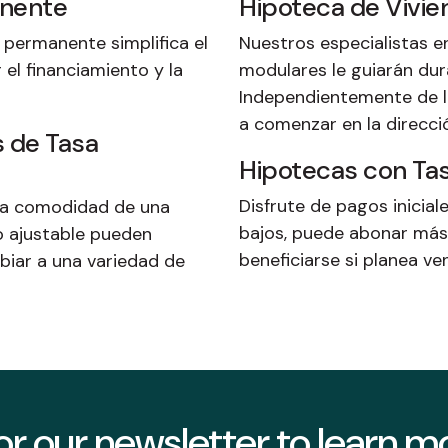
anente
Hipoteca de Vivi
 permanente simplifica el
Nuestros especialistas e
el financiamiento y la
modulares le guiarán du
Independientemente de l
a comenzar en la direcci
s de Tasa
Hipotecas con Tas
Disfrute de pagos inicia
n la comodidad de una
bajos, puede abonar más a
o ajustable pueden
beneficiarse si planea v
biar a una variedad de
or our newsletter to learn 