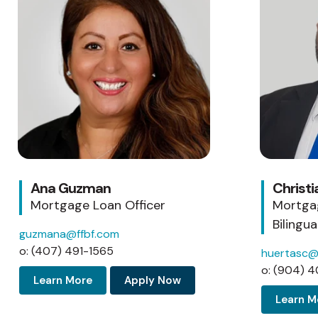
Ana Guzman
Christi
Mortgage Loan Officer
Mortgag
Bilingua
guzmana@ffbf.com
o: (407) 491-1565
huertasc@
o: (904) 
Learn More
Apply Now
Learn M