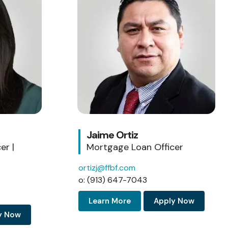
Jaime Ortiz
er |
Mortgage Loan Officer
ortizj@ffbf.com
o: (913) 647-7043
Learn More
Apply Now
y Now