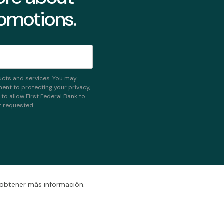
romotions.
ucts and services. You may
nt to protecting your privacy,
o allow First Federal Bank to
t requested.
 obtener más información.